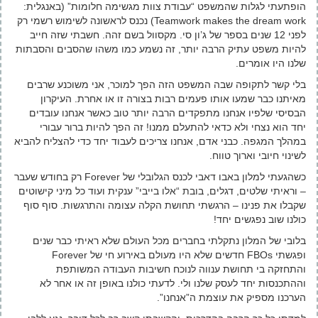
הופתעתי לגלות שהמשפט “עבודת צוות מגשימה חלומות” (באנגלית:
Teamwork makes the dream work) נכנס לראשונה לשימוש רשמי רק
לפני 12 שנים בספר של ג’ון סי. מקסוול בשם זהה. חשבתי שזה חייב
להיות משפט עתיק הרבה יותר, זה נשמע כמו משהו שהסבים והסבתות
שלנו היו אומרים.
בלי קשר לתקופה שבה המשפט הזה הפך למוכר, אני משוכנע שרבים
מאיתנו כבר שמעו אותו פעמים רבות בצורה זו או אחרת. העיקרון
הבסיסי שלפיו אנחנו מתפקדים הרבה יותר טוב כאשר אנחנו עובדים
יחד הוא נצחי ולא כדאי להתעלם ממנו! זה הפך להיות ברור עבורי
במהלך המגפה. כבני אדם, אנחנו צריכים לעבוד יחד כדי להצליח להביא
לשינוי חיובי וארוך טווח.
כשהגעתי למלון באבו דאבי לכנס הגלובלי של Forever רק בחודש שעבר
– וראיתי שלטים, דגלים, בובת “אלו בייבי” ענקית ועוד כל מיני קישוטים
שקבלו את פנינו – הרגשתי תחושת הקלה עצומה והתרגשות. סוף סוף
כולנו שוב נפגשים יחד!
בלובי של המלון נתקלתי בחברים מכל העולם שלא ראיתי כבר שנים
ופגשתי FBOs חדשים שלא היו מעולם באירוע חי של Forever
והתחזקה בי תחושת ענווה לנוכח חשיבות העבודה המשותפת
וההתכנסות יחד לעסק שלנו ולי. לדעתי כולנו באופן זה או אחר לא
הערכנו מספיק את עוצמת ה”אנחנו”.