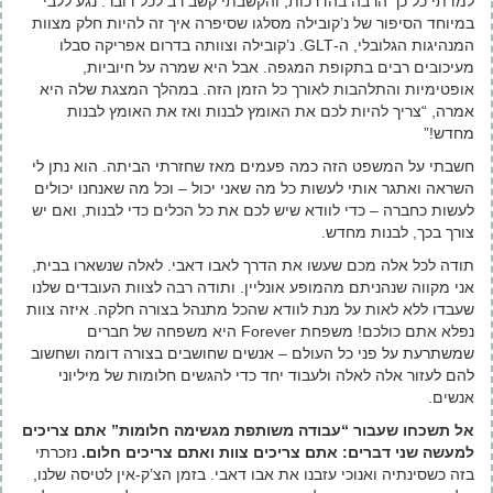
למדתי כל כך הרבה בהדרכות, והקשבתי קשב רב לכל דובר. נגע ללבי
במיוחד הסיפור של נ’קובילה מסלגו שסיפרה איך זה להיות חלק מצוות
המנהיגות הגלובלי, ה-GLT. נ’קובילה וצוותה בדרום אפריקה סבלו
מעיכובים רבים בתקופת המגפה. אבל היא שמרה על חיוביות,
אופטימיות והתלהבות לאורך כל הזמן הזה. במהלך המצגת שלה היא
אמרה, “צריך להיות לכם את האומץ לבנות ואז את האומץ לבנות
מחדש!”
חשבתי על המשפט הזה כמה פעמים מאז שחזרתי הביתה. הוא נתן לי
השראה ואתגר אותי לעשות כל מה שאני יכול – וכל מה שאנחנו יכולים
לעשות כחברה – כדי לוודא שיש לכם את כל הכלים כדי לבנות, ואם יש
צורך בכך, לבנות מחדש.
תודה לכל אלה מכם שעשו את הדרך לאבו דאבי. לאלה שנשארו בבית,
אני מקווה שנהניתם מהמופע אונליין. ותודה רבה לצוות העובדים שלנו
שעבדו ללא לאות על מנת לוודא שהכל מתנהל בצורה חלקה. איזה צוות
נפלא אתם כולכם! משפחת Forever היא משפחה של חברים
שמשתרעת על פני כל העולם – אנשים שחושבים בצורה דומה ושחשוב
להם לעזור אלה לאלה ולעבוד יחד כדי להגשים חלומות של מיליוני
אנשים.
אל תשכחו שעבור “עבודה משותפת מגשימה חלומות” אתם צריכים
למעשה שני דברים: אתם צריכים צוות ואתם צריכים חלום.
נזכרתי
בזה כשסינתיה ואנוכי עזבנו את אבו דאבי. בזמן הצ’ק-אין לטיסה שלנו,