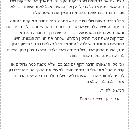
גילינו שגיאה בטפסים של בדיקות הקורונה. התאריך של הבדיקות שלנו
היה שגוי! ניסיתי הכל כדי לתקן את הבעיה, אבל לאחר ששום דבר לא
עבד, הבנתי כבר שאנחנו כנראה נחמיץ את הטיסה שלנו.
אבל חברת הצוות שלי סינתיה לא ויתרה. היא נותרה ממוקדת בהגעה
הביתה והמשיכה לחפש אפשרויות נוספות. היא הייתה סבלנית, מרוכזת
וחסרת מעצורים ובסופו של דבר… פריצת דרך! החברה האחראית
לבדיקות עשתה את התיקון הנדרש ושלחה את הניירת הנכונה. היינו
הנוסעים האחרונים שעלו על המטוס, אבל הצלחנו להגיע בדיוק בזמן.
יחד, הצוות הקטן שלנו, של סינתיה ושלי בלבד, השיג ניצחון קטן והצליח
להגיע הביתה בזכות עבודת צוות.
אני מקווה שאותו הדבר תקף גם לגביכם, שלא משנה כמה גדולים או
קטנים החלומות שלכם, תמיד תוכלו למצוא את הדרך הביתה! זכרו רק
להביט לאחור לאחר שהגעתם ליעד שלכם ולהודות לאנשים הרבים
שעזרו לכם להגיע לשם.
המשיכו לחייך,
גרג מוהן, נשיא Forever