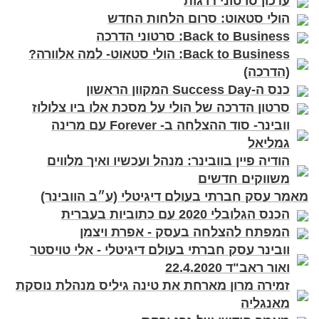
עדכון סרטוני דרגות
הולי סטאוט: סרום הלחות החדש
Back to Business: סרטוני הדרכה
Back to Business: הולי סטאוט- למה אלוורה?
(הדרכה)
כנס ה-Success Day המקוון הראשון
סרטון הדרכה של הולי על מסכת אלו ביו צלולוז
וובינר- סוד ההצלחה ב- Forever עם מרינה
גמליאל
הודיה פיין בוובינר: מנהל ועכשיו ואיך מלווים
משווקים חדשים
מאמר עסק חברתי בעולם דיגיטלי (ע״ב הוובינר)
הכנס הגלובלי 2020 עם כתוביות בעברית
המפתח להצלחה בעסק - אפרת ויצמן
וובינר עסק חברתי בעולם דיגיטלי - אלי טויסטר
ואור ראב"ד 22.4.2020
זמירה מרון מארחת את טינה גיליס מנהלת נוסקת
מאנגליה⁩