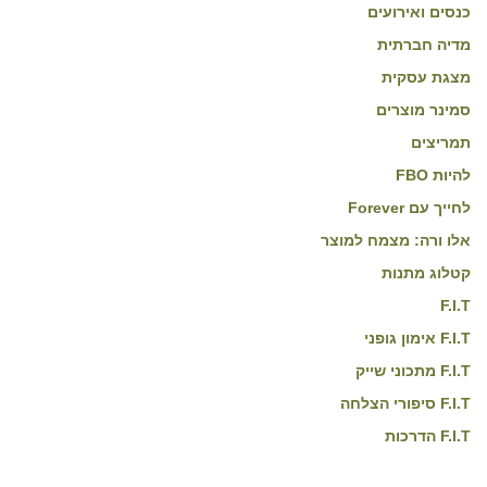
כנסים ואירועים
מדיה חברתית
מצגת עסקית
סמינר מוצרים
תמריצים
להיות FBO
לחייך עם Forever
אלו ורה: מצמח למוצר
קטלוג מתנות
F.I.T
F.I.T אימון גופני
F.I.T מתכוני שייק
F.I.T סיפורי הצלחה
F.I.T הדרכות