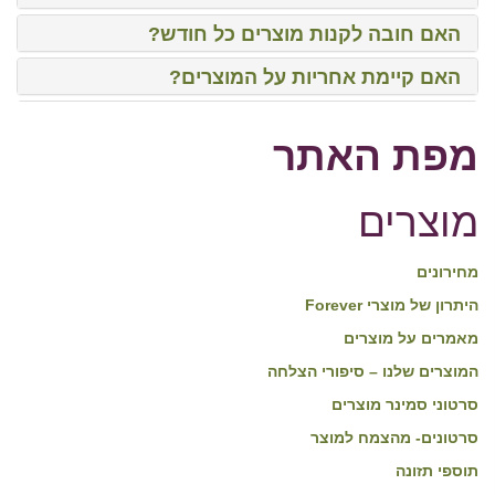
האם חובה לקנות מוצרים כל חודש?
האם קיימת אחריות על המוצרים?
מה הסיכון הכלכלי בהצטרפות ל- Forever?
מפת האתר
זה נשמע יותר מדי טוב, איפה ה”קאץ’ “?
האם ההדרכות עולות כסף?
מוצרים
איך אני יודע שאני מצרף אנשים תחתיי?
מחירונים
איך אני מקבל את הכסף?
היתרון של מוצרי Forever
התנהלות עסקית – שאלות על מיסים?
מאמרים על מוצרים
המוצרים שלנו – סיפורי הצלחה
האם נדרש כלי רכב כדי להצליח?
סרטוני סמינר מוצרים
האם אפשר לעבוד רק דרך האינטרנט?
סרטונים- מהצמח למוצר
כמה זמן אצטרך להשקיע בשבוע?
תוספי תזונה