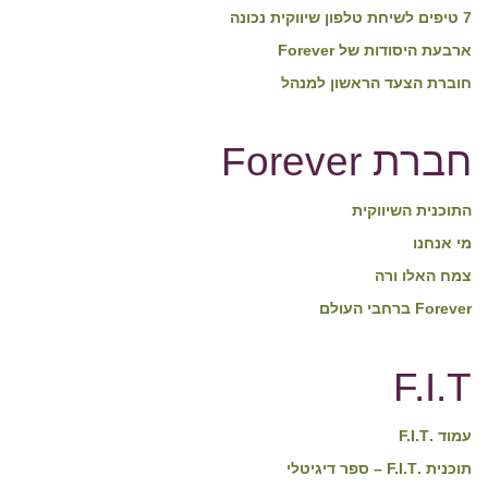
7 טיפים לשיחת טלפון שיווקית נכונה
ארבעת היסודות של Forever
חוברת הצעד הראשון למנהל
חברת Forever
התוכנית השיווקית
מי אנחנו
צמח האלו ורה
Forever ברחבי העולם
F.I.T
עמוד .F.I.T
תוכנית .F.I.T – ספר דיגיטלי