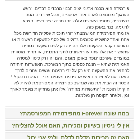
פירמידה הוא מבנה ארגוני יציב הבנוי מרבדים רבדים. “ראש
הארגון” מצומצם לאדם אחד או שניים, וככל שיורדים מטה
בהיררכיה, מספר האנשים עולה. זהו מבנה יציב ויעיל. הצבא,
לדוגמה, בנוי באופן כזה.
אז מהי הפירמידה המושמצת? זוהי תוכנית עסקית הדורשת מכל
אחת ואחד להשקיע סכומים גדולים של כסף כהשקעה ראשונית או
בהוראות קבע. השקעות אלו תהיינה רק לשם השקעה כספית
שתעשיר את אלו שהגיעו ראשונים לתוך התכנית, או תהיה מוסווית
במוצרים שערכם ינופח באופן מוגזם, והם יהיו רק כיסוי למטרה
האמיתית שהיא – הנעת כספים בתוך המערכת. האפשרות היחידה
להחזיר את ההשקעה היא רק על ידי רתימת אנשים אחרים לדרך
הזאת. אם לא צירפת איש או צירפת מעטים מדי – הפסדת כסף!!!
הפסד זה הביא את מה שנחשב כפירמידה המפורסמת להיות לא
חוקית! תוכניות “התעשרות מהירה” אלו אינן מחזיקות מעמד לאורך
זמן, ולאחר תקופה הן נעלמות.
במה שונה Forever מהפירמידה המפורסמת?
אין לי ניסיון בשיווק ומכירות, האם אוכל להצליח?
האם זה מכירות מדלת לדלת, ולמי אני יכול