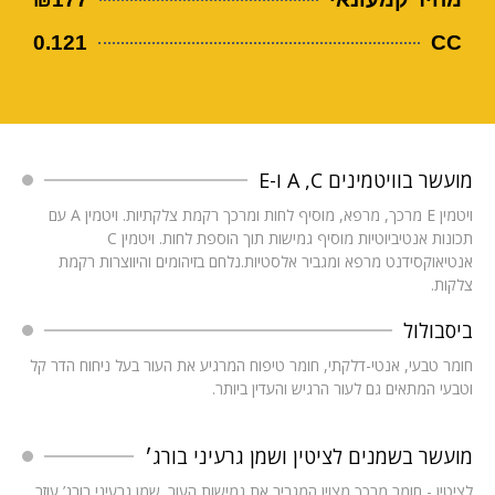
0.121
CC
מועשר בוויטמינים A ,C ו-E
ויטמין E מרכך, מרפא, מוסיף לחות ומרכך רקמת צלקתיות. ויטמין A עם
תכונות אנטיביוטיות מוסיף גמישות תוך הוספת לחות. ויטמין C
אנטיאוקסידנט מרפא ומגביר אלסטיות.נלחם בזיהומים והיווצרות רקמת
צלקות.
ביסבולול
חומר טבעי, אנטי-דלקתי, חומר טיפוח המרגיע את העור בעל ניחוח הדר קל
וטבעי המתאים גם לעור הרגיש והעדין ביותר.
מועשר בשמנים לציטין ושמן גרעיני בורג׳
לציטין - חומר מרכך מצוין המגביר את גמישות העור. שמן גרעיני בורג’ עוזר