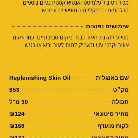
מכיל רטיניל פלמיטט ואנטיאוקסטידנטים נוספים
הנלחמים ברדיקליים החופשיים וביובש.
שימושים נפוצים
מסייע להגנת העור כנגד נזקים סביבתיים, כמו זיהום
אוויר וקרני UV ומעניק לחות לעור יבש או רגיש.
שם באנגלית
Replenishing Skin Oil
מק״ט
653
תכולה
30 מ"ל
מחיר סיטונאי
₪124
לקוח מועדף
₪168
מחיר קמעונאי
₪177