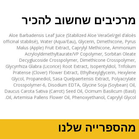
מרכיבים שחשוב להכיר
Aloe Barbadensis Leaf Juice (Stabilized Aloe VeraGel/gel d’aloès
officinal stabilisé), Water (Aqua/Eau), Glycerin, Dimethicone, Pyrus
Malus (Apple) Fruit Extract, Caprylyl Methicone, Ammonium
Acryloyldimethyltaurate/VP Copolymer, Sorbitan Oleate
Decyglucoside Crosspolymer, Dimethicone Crosspolymer,
Glycyrrhiza Glabra (Licorice) Root Extract, Isopentyldiol, Trifolium
Pratense (Clover) Flower Extract, Ethylhexylglycerin, Hexylene
Glycol, Propanediol, Sasa Quelpaertensis Extract, Polyacrylate
Crosspolymer-6, Disodium EDTA, Glycine Soja (Soybean) Oil,
Daucus Carota Sativa (Carrot) Seed Oil, Ocimum Basilicum (Basil)
Oil, Artemisia Pallens Flower Oil, Phenoxyethanol, Caprylyl Glycol.
מהספרייה שלנו