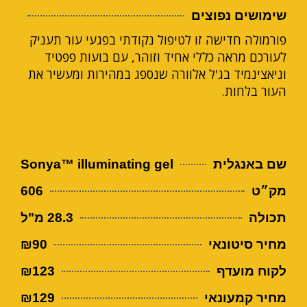
שימושים נפוצים
פורמולה חדישה זו לטיפול נקודתי בפגעי עור תעניק
לעורכם מראה כללי אחיד וזוהר, עם בועות פפטיד
וניאצינמיד בג'ל אלוורה שנספג במהירות ומעשיר את
העור בלחות.
שם באנגלית
Sonya™ illuminating gel
מק״ט
606
תכולה
28.3 מ"ל
מחיר סיטונאי
₪90
לקוח מועדף
₪123
מחיר קמעונאי
₪129