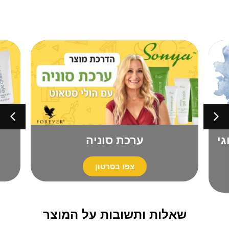
חות עם 4 סוגי
ערכת סוניה
צפו בסרטון
שאלות ותשובות על המוצר