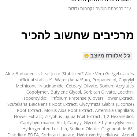
עוזר בהפחתת הופעת נקבוביות גדולות
מרכיבים שחשוב להכיר
ג'ל אלוורה מיוצב
Aloe Barbadensis Leaf Juice (Stabilized* Aloe Vera Gel/gel d’aloès
officinal stabilisé), Water (Aqua/Eau), Propanediol, Caprylyl
Methicone, Niacinamide, Cetearyl Olivate, Sodium Acrylates
Copolymer, Butylene Glycol, Sorbitan Olivate, Lecithin,
Isopentyldiol, Trifolium Pratense (Clover) Flower Extract,
Scutellaria Baicalensis Root Extract, Glycyrrhiza Glabra (Licorice)
Root Extract, Morus Alba Root Extract, Artemisia Caprillaris
Flower Extract, Zizyphus Jujuba Fruit Extract, 1,2-Hexanediol,
Caprylhydroxamic Acid, Caprylyl Glycol, Ethylhexylglycerin,
Hydrogenated Lecithin, Sodium Oleate, Oligopeptide-68,
Disodium EDTA, Sorbitan Laurate, Hydroxyethylcellulose, Acetyl