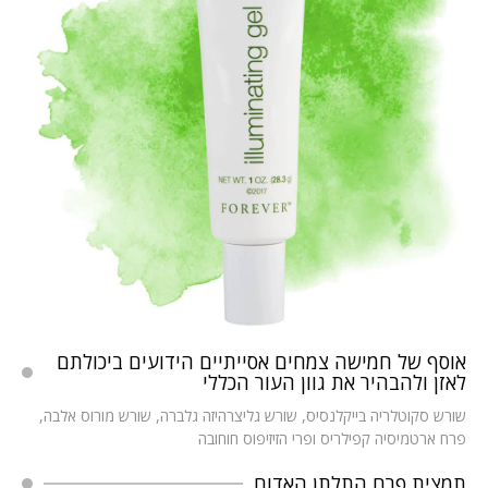
אוסף של חמישה צמחים אסייתיים הידועים ביכולתם
לאזן ולהבהיר את גוון העור הכללי
שורש סקוטלריה בייקלנסיס, שורש גליצרהיזה גלברה, שורש מורוס אלבה,
פרח ארטמיסיה קפילריס ופרי הזיזיפוס חוחובה
תמצית פרח התלתן האדום