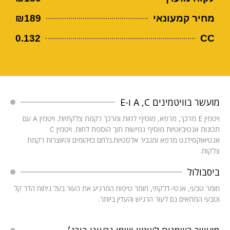
מחיר קמעונאי
₪189
0.132
CC
מועשר בוויטמינים A ,C ו-E
ויטמין E מרכך, מרפא, מוסיף לחות ומרכך רקמת צלקתיות. ויטמין A עם
תכונות אנטיביוטיות מוסיף גמישות תוך הוספת לחות. ויטמין C
אנטיאוקסידנט מרפא ומגביר אלסטיות.נלחם בזיהומים והיווצרות רקמת
צלקות.
ביסבולול
חומר טבעי, אנטי-דלקתי, חומר טיפוח המרגיע את העור בעל ניחוח הדר קל
וטבעי המתאים גם לעור הרגיש והעדין ביותר.