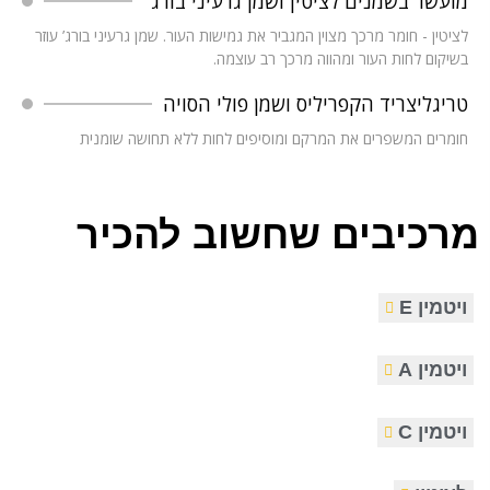
מועשר בשמנים לציטין ושמן גרעיני בורג׳
לציטין - חומר מרכך מצוין המגביר את גמישות העור. שמן גרעיני בורג’ עוזר
בשיקום לחות העור ומהווה מרכך רב עוצמה.
טריגליצריד הקפריליס ושמן פולי הסויה
חומרים המשפרים את המרקם ומוסיפים לחות ללא תחושה שומנית
מרכיבים שחשוב להכיר
ויטמין E
ויטמין A
ויטמין C