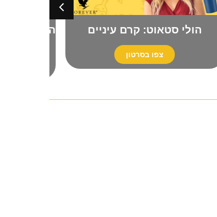
הולי סטאוט: קרם עיניים
ההדרכה המלאה 
הט
צפו בסרטון
צפו