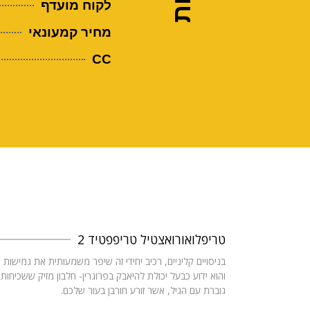
לקוח מועדף
מחיר קמעונאי
CC
טריפלואורואצטיל טריפפטיד 2
בניסויים קליניים, רכיב יחידי זה שיפר משמעותית את גמישות 
והוא ידוע כבעל יכולת להיאבק בפרוגרין- חלבון מזיק ששכיחותו
גוברת עם הגיל, אשר זורע חורבן בעור שלכם.