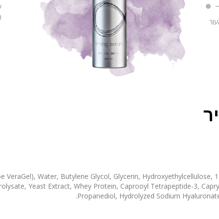
ע
ה
עור
ר
oe VeraGel), Water, Butylene Glycol, Glycerin, Hydroxyethylcellulose, 1
lysate, Yeast Extract, Whey Protein, Caprooyl Tetrapeptide-3, Caprylh
Propanediol, Hydrolyzed Sodium Hyaluronate