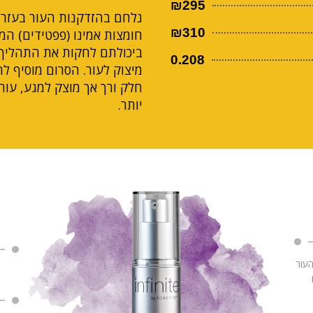
₪295
נלחם בהזדקנות העור בעזר
₪310
חומצות אמינו (פפטידים) המ
ביכולתם לחקות את התהליך 
0.208
מיצוק לעור. הסרום מוסיף לח
חלק ורך אך מוצק למגע, עור
יותר.
העור