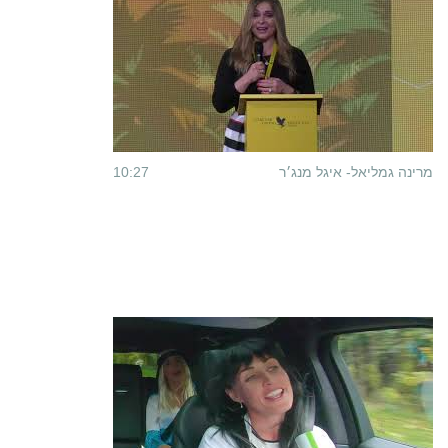
מרינה גמליאל- איגל מנג׳ר
10:27