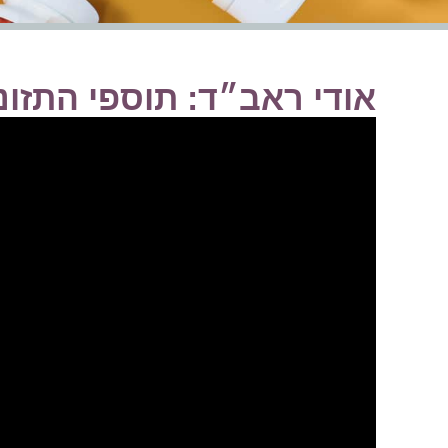
אודי ראב״ד: תוספי התזונה של r