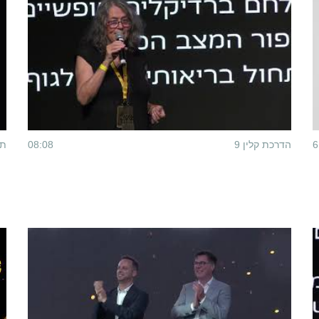
6
הדרכת קלין 9
08:08
תח