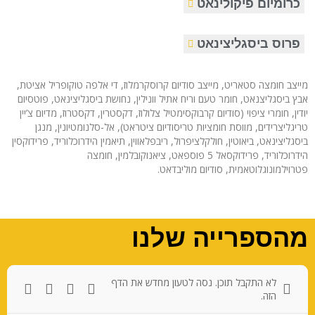
כרומיום פיקולינאט
פרוס ביסגליצינאט
מייצב חומצה סטאריט, מייצב סודיום קרוסקרמלוז, די אלפה טוקופריל אציטת,
אבץ ביסגליצנאט, חומר טעם וריח אתיל וונילין, נחושת ביסגליצינאט, פוטסיום
יודין, חומרי ציפוי (סודיום קרבוקסימטיל צלולוז, דקסטרין, דקסטרוז, מדיום צ’יין
טריגליצרידים, מווסת חומציות טריסודיום ציטראט), אל-סלנומטיונין, מנגן
ביסגליצינאט, ביאוטין, חולקלציפרול, ריבפלאווין, תיאמין הידרוכלוריד, פרידוקסין
הידרוכלוריד, פרידוקסאל 5 פוספאט, ציאנוקובלמין, חומצה
פטרוילמונוגלוטאמית, סודיום מוליבדאט.
מהספרייה שלנו
לא התקבל תוכן. נסה לטעון מחדש את הדף
הזה.