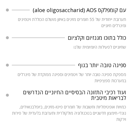
עם קומפלקס aloe oligosaccharid) AOS)
תערובת ייחודית של 55 חומרים מזינים באיזון מושלם הכוללת ויטמינים
ומינרלים חיוניים
כולל בתוכו מגנזיום וקלציום
שחיוניים לפעילות היומיומית שלנו
ספיגה טובה יותר בגוף
מספקת ספיגה טובה יותר של ויטמינים וספיגה ממוקדת של מינרלים
במערכות ספציפיות
ועוד רכיבי התזונה הבסיסיים החיוניים הנדרשים
לבריאות מיטבית
כמויות אופטימליות וחשובות של חומרים פיטו-מזינים, ביופלבנואידים,
נוגדי-חימצון חדשניים בטכנולוגיה מולקולרית ותערובת בלעדית של פירות
וירקות