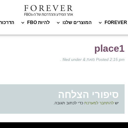
המוצרים שלנו
להיות FBO
הדרכות
place1
2:15 pm
Posted
מאת
&
filed under .
סיפורי הצלחה
יש
להתחבר למערכת
כדי לכתוב תגובה.