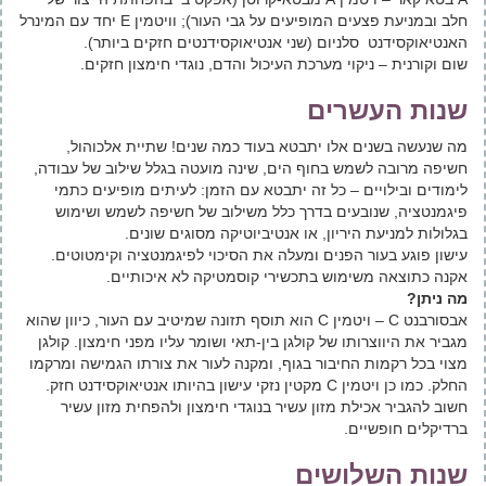
חלב ובמניעת פצעים המופיעים על גבי העור); וויטמין E יחד‬ עם‬ המינרל
‬האנטיאוקסידנט‬ ‬ סלניום (שני אנטיאוקסידנטים חזקים ביותר).
שום וקורנית – ניקוי מערכת העיכול והדם, נוגדי חימצון חזקים.
שנות העשרים
מה שנעשה בשנים אלו יתבטא בעוד כמה שנים! שתיית אלכוהול,
חשיפה מרובה לשמש בחוף הים, שינה מועטה בגלל שילוב של עבודה,
לימודים ובילויים – כל זה יתבטא עם הזמן: לעיתים מופיעים כתמי
פיגמנטציה, שנובעים בדרך כלל משילוב של חשיפה לשמש ושימוש
בגלולות למניעת היריון, או אנטיביוטיקה מסוגים שונים.
עישון פוגע בעור הפנים ומעלה את הסיכוי לפיגמנטציה וקימטוטים.
אקנה כתוצאה משימוש בתכשירי קוסמטיקה לא איכותיים.
מה ניתן?
אבסורבנט C – ויטמין ‬‬‬C‬‬‬ הוא‬ תוסף‬ תזונה ‬שמיטיב ‬עם העור, ‬‬כיוון ‬שהוא‬
מגביר ‬את היווצרותו‬ של‬ קולגן ‬בין-תאי‬ ושומר עליו מפני חימצון. קולגן
מצוי בכל רקמות החיבור בגוף, ומקנה לעור את צורתו הגמישה ומרקמו
החלק. כמו כן ויטמין C מקטין נזקי עישון בהיותו אנטיאוקסידנט חזק.
חשוב להגביר אכילת מזון עשיר בנוגדי חימצון ולהפחית מזון עשיר
ברדיקלים חופשיים.
שנות השלושים