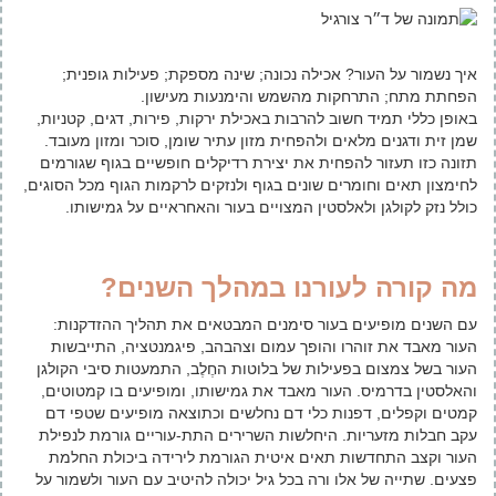
איך נשמור על העור? אכילה נכונה; שינה מספקת; פעילות גופנית;
הפחתת מתח; התרחקות מהשמש והימנעות מעישון.
באופן כללי תמיד חשוב להרבות באכילת ירקות, פירות, דגים, קטניות,
שמן זית ודגנים מלאים ולהפחית מזון עתיר שומן, סוכר ומזון מעובד.
תזונה כזו תעזור להפחית את יצירת רדיקלים חופשיים בגוף שגורמים
לחימצון תאים וחומרים שונים בגוף ולנזקים לרקמות הגוף מכל הסוגים,
כולל נזק לקולגן ולאלסטין המצויים בעור והאחראיים על גמישותו.
מה קורה לעורנו במהלך השנים?
עם השנים מופיעים בעור סימנים המבטאים את תהליך ההזדקנות:
העור מאבד את זוהרו והופך עמום וצהבהב, פיגמנטציה, התייבשות
העור בשל צמצום בפעילות של בלוטות החֶלֶב, התמעטות סיבי הקולגן
והאלסטין בדרמיס. העור מאבד את גמישותו, ומופיעים בו קמטוטים,
קמטים וקפלים, דפנות כלי דם נחלשים וכתוצאה מופיעים שטפי דם
עקב חבלות מזעריות. היחלשות השרירים התת-עוריים גורמת לנפילת
העור וקצב התחדשות תאים איטית הגורמת לירידה ביכולת החלמת
פצעים. שתייה של אלו ורה בכל גיל יכולה להיטיב עם העור ולשמור על