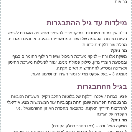
בריאותו.
מילדות עד גיל ההתבגרות
בד”כ אין בעיות מיוחדות ובעיקר צריך להשמר מחשיפה מוגברת לשמש.
בעיות נפוצות: אסטמה של העור המתאפיינת בנגעים אדומים ומגרדים.
מחלת עור דלקתית כרונית.
מה ניתן?
משקה אלו ורה – לניקוי מערכת העיכול ושיפור חילוף החומרים בגוף
ובספיגת חומרי מזון, סילוק פסולת ממנו. עוזר לפעילות מערכת החיסון
ולאיזונה ומסייע להתחדשות תאים תקינה.
אומגה 3 – בעל אפקט מרגיע ומוריד גירויים ושימון העור.
בגיל ההתבגרות
פצעי בגרות / אקנה- דלקת של בלוטות החלב וזקיקי השערות הנובעת
מהצטברות הפרשות שומן תחת נקבוביות עור המשמשות מצע אידיאלי
להתרבות חיידקי האקנה. כתוצאה מהפרת האיזון ההורמונאלי, אי
הקפדה על הגיינה.
מה ניתן?
משקה האלו ורה – (ראו הסבר בחלק הקודם)
A בטא קאר – ויטמין ‬A מבטא-קרוטן (אפקטיבי בהפחתת הייצור של