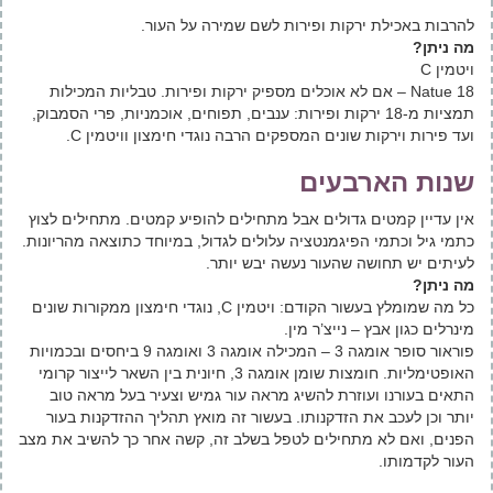
להרבות באכילת ירקות ופירות לשם שמירה על העור.
מה ניתן?
ויטמין C
Natue 18 – אם לא אוכלים מספיק ירקות ופירות. טבליות המכילות
תמציות מ-18 ירקות ופירות: ענבים,‬ תפוחים,‬‬ אוכמניות,‬ ‬פרי ‬הסמבוק‬,‬‬‬‬
‬ועד פירות וירקות שונים המספקים הרבה נוגדי חימצון וויטמין C.
שנות הארבעים
אין עדיין קמטים גדולים אבל מתחילים להופיע קמטים. מתחילים לצוץ
כתמי גיל וכתמי הפיגמנטציה עלולים לגדול, במיוחד כתוצאה מהריונות.
לעיתים יש תחושה שהעור נעשה יבש יותר.
מה ניתן?
כל מה שמומלץ בעשור הקודם: ויטמין C, נוגדי חימצון ממקורות שונים
מינרלים כגון אבץ – נייצ’ר מין.
פוראור סופר אומגה 3 – המכילה אומגה 3 ואומגה 9 ביחסים ובכמויות
האופטימליות. חומצות שומן אומגה 3, חיונית בין השאר לייצור קרומי
התאים בעורנו ועוזרת להשיג מראה עור גמיש וצעיר בעל מראה טוב
יותר וכן לעכב את הזדקנותו. בעשור זה מואץ תהליך ההזדקנות בעור
הפנים, ואם לא מתחילים לטפל בשלב זה, קשה אחר כך להשיב את מצב
העור לקדמותו.