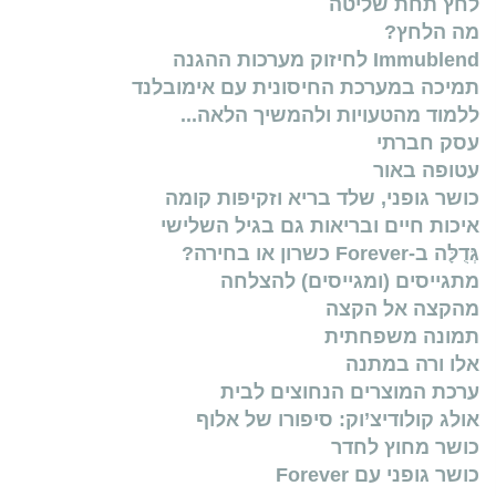
לחץ תחת שליטה
מה הלחץ?
Immublend לחיזוק מערכות ההגנה
תמיכה במערכת החיסונית עם אימובלנד
ללמוד מהטעויות ולהמשיך הלאה...
עסק חברתי
עטופה באור
כושר גופני, שלד בריא וזקיפות קומה
איכות חיים ובריאות גם בגיל השלישי
גְּדֻלָּה ב-Forever כשרון או בחירה?
מתגייסים (ומגייסים) להצלחה
מהקצה אל הקצה
תמונה משפחתית
אלו ורה במתנה
ערכת המוצרים הנחוצים לבית
אולג קולודיצ’וק: סיפורו של אלוף
כושר מחוץ לחדר
כושר גופני עם Forever