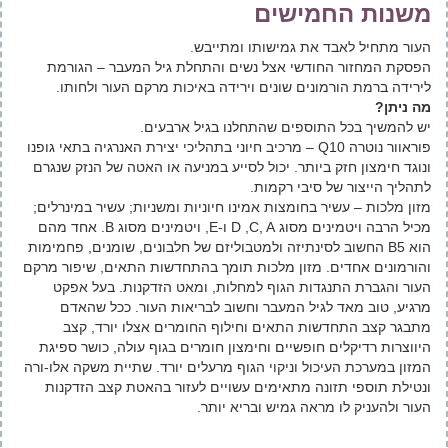
משנות החמישים
העור מתחיל לאבד את גמישותו ומתייבש.
הפסקת המחזור החודשי אצל נשים והתחלת גיל המעבר – הגורמת
לירידה ברמת הורמונים שונים וירידה באיכות מרקם העור ולחותו.
מה ניתן?
יש להמשיך בכל התוספים שהתחלנו בגיל ארבעים.
פוראוור נוטרה Q10 – מרכיב חיוני בתהליכי יצירת האנרגיה בתאי גופנו
ונוגד חימצון חזק ביותר. יכול לסייע במניעה או האטה של הנזק שנגרם
לתהליך הייצור של סיבי רקמות.
מזון מלכות – עשיר בחומצות אמינו חיוניות ומשניות; עשיר במינרלים;
מכיל הרבה ויטמינים מסוג D ,C, A ו-E, ויטמינים מסוג B. אחד מהם
הוא B5 החשוב לסינתיזה ולמטבוליזם של חלבונים, שומנים, פחמימות
והורמונים אחדים. מזון מלכות תומך בהתחדשות התאים, שיפור מרקם
העור והגברת התנגדות הגוף למחלות, ומאט הזדקנות. בעל אפקט
מרגיע, טוב מאד לגיל המעבר וחשוב לבריאות העור. ככל שהאדם
מתבגר קצב התחדשות התאים וחילוף החומרים אצלו יורד, קצב
היווצרות רדיקלים חופשיים וחימצון חומרים בגוף עולה, כושר ספיגת
המזון במערכת העיכול וניקוי הגוף מרעלים יורד. שתיית משקה אלו-ורה
ונטילת תוספי תזונה מתאימים עשויים לעזור בהאטת קצב הזדקנות
העור ולהעניק לו מראה גמיש ובריא יותר.