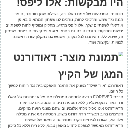
היו מבקשות: אלו ליפס!
תכונותיו המרגיעות של צמח האלו ורה, בשילוב שמן חוחובה, חומרי
הגנה נגד שמש ומרכיבי לחות, נותנים לנו שפתון המתאים באופן
אידיאלי לשפתיים שלך. אלו ליפס מרגיע, מחליק ומוסיף לחות לשפתיים
יבשות וסדוקות. הגנתו טובה גם בתנאי מזג אוויר קיצוניים ביותר. שפתון
זה, שיכול ללכת איתכם לכל מקום, משמש גם כמקלון עזרה ראשונה
לכוויות, עקיצות ועוד.
המגן של הקיץ
דאודורנט “אוור-שילד” מעניק את ההגנה האפקטיבית נגד ריחות למשך
כל היום.
חברת FOREVER הגיעה לנוסחה המנצלת את מלוא יתרונות ג’ל האלו
ורה בצורה מקסימלית, ללא תוספת רכיבים המסוכנים לבריאות.
הדאודורנט אינו מכיל מלחי אלומיניום שהם מונעי הזעה מזיקים,
הקיימים ברוב תכשירי הדאודורנט בשוק. הנוסחה אף אינה מכילה
אלכוהול, הגורם לגירויים בקרב מספר גבוה מאוד של אנשים.
הדאודורנט מאפשר לגופכם להזיע באופן טבעי, ללא ריח וללא כל סיכון