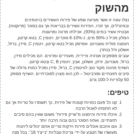
מהשוק
נצלו עונה זו אשר מציעה שפע של פירות העשירים בויטמינים
ובמינרלים, אך זכרו, הפירות עשירים בבריאות אך גם בסוכר (פרוקטוז).
אבטיח עשיר במים (93%), אכילתו מרווה ומרעננת.
המלון מכיל כ-90% מים, כ-8-10% סוכרים, ויטמין C, בטא קרוטן,
חומצה פולית ומגנזיום. אפרסק מכיל בטא קרוטן, ויטמין C, סידן, ברזל,
אשלגן ודל בנתרן.
ענבים מספקים אנרגיה מיידית, מעוררים ומרווים. הם מכילים סידן,
ברזל, מגנזיום, זרחן, אשלגן, אבץ, ויטמין C, B ובטא קרוטן.
השזיף מהווה מקור טוב לוויטמין C, ברזל, סידן ומכיל כמות גדולה של
סיבים תזונתיים וסורביטול – לכן הוא מצוין לסוכרתיים. השזיף מספק
50 קלוריות ל-100 גרם.
טיפים
:
קנו כל פעם כמויות קטנות של פירות, כך תשמרו על טריות אך גם
לא תתפתו לאכול הרבה.
איכלו פירות והימנעו מ”שייק פירות” משום שאין בהם סיבים
תזונתיים, ואחוז הסוכר בהם גבוה הרבה יותר .
אם אינכם אוכלים פירות וירקות טריים אתם יכולים ליהנות
מעושרו של הטבע על-ידי צריכת טבליות “נייצ’ר 18”: בכל מנה