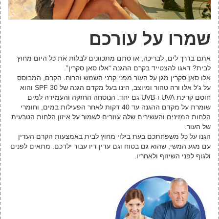
שמרו על עורכם
אתם בדרך לים, לבריכה, או סתם מתכוונים לבלות את כל היום מחוץ
לבית? דאגו להצטייד בקרם ההגנה “אלו סאן סקרין”.
אלו סאן סקרין מגן על העור מפני קרני השמש והרוח. הקרם, המבוסס
על ג’ל אלו ורה טהור ומיוצב, הינו בעל מקדם הגנה של 30 SPF והוא
חוסם קרינת UVA ו-UVB גם יחד. הנוסחה החזקה והעמידה למים
שומרת על מקדם ההגנה עד 40 דקות לאחר הפעילות במים, וחומרי
הלחות המזינים והעשירים שלה עוזרים לשמור על איזון הלחות הטבעית
של העור.
הגנו על כל משפחתכם בעת בילוי מחוץ לבית באמצעות הקרם העדין
עם מגע המשי, שהוא גם בטוח וגם עדין דיו עבור ילדכם. מתאים לפנים
ולגוף לפני השיזוף ולאחריו.