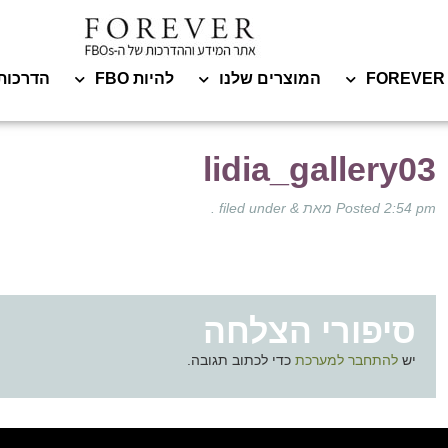
המוצרים שלנו
להיות FBO
הדרכות
lidia_gallery03
2:54 pm
Posted
מאת
&
filed under .
סיפורי הצלחה
יש
להתחבר למערכת
כדי לכתוב תגובה.