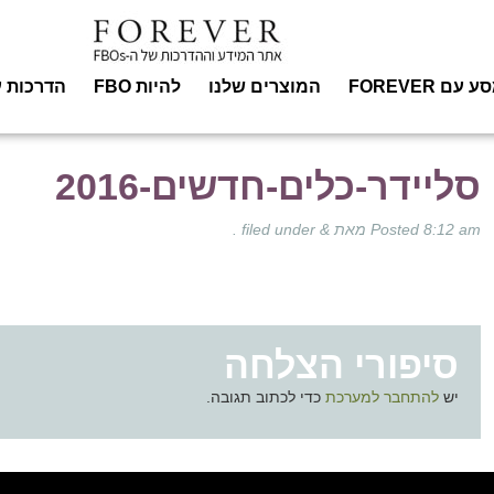
עם FOREVER
המוצרים שלנו
להיות FBO
הדרכות ע
סליידר-כלים-חדשים-2016
8:12 am
Posted
מאת
&
filed under .
סיפורי הצלחה
יש
להתחבר למערכת
כדי לכתוב תגובה.