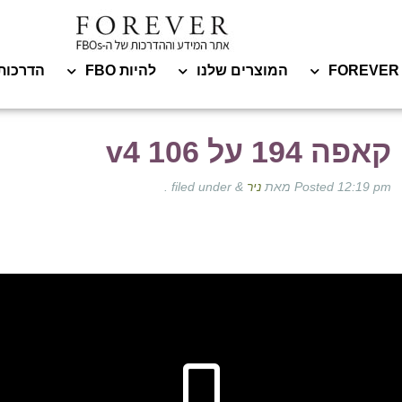
המוצרים שלנו
להיות FBO
הדרכות
קאפה 194 על 106 v4
12:19 pm
Posted
מאת
ניר
&
filed under .